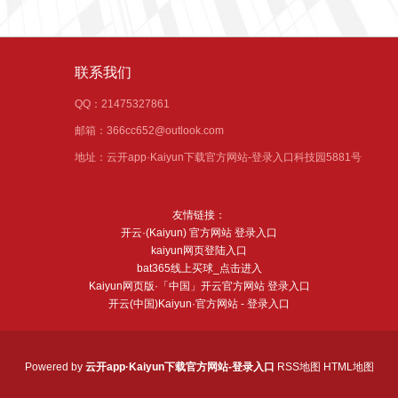
100%，灵验助力30余家餐饮品牌竣事良性增长
联系我们
QQ：21475327861
邮箱：366cc652@outlook.com
地址：云开app·Kaiyun下载官方网站-登录入口科技园5881号
友情链接：
开云·(Kaiyun) 官方网站 登录入口
kaiyun网页登陆入口
bat365线上买球_点击进入
Kaiyun网页版·「中国」开云官方网站 登录入口
开云(中国)Kaiyun·官方网站 - 登录入口
Powered by
云开app·Kaiyun下载官方网站-登录入口
RSS地图
HTML地图