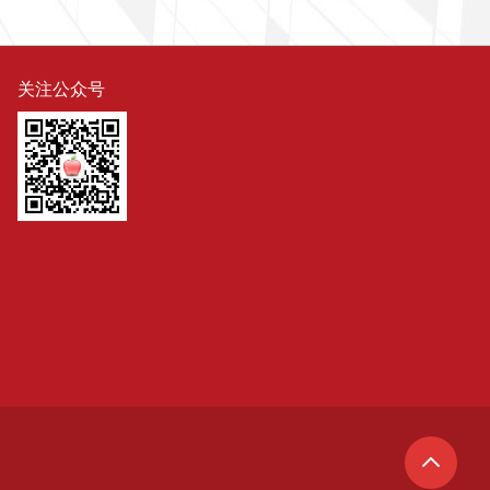
。 “在
关注公众号