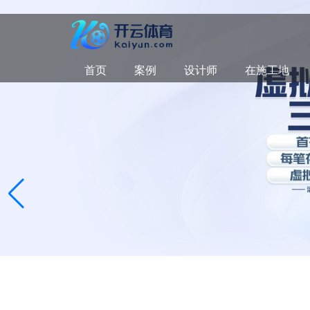
首页
案例
设计师
在施工地