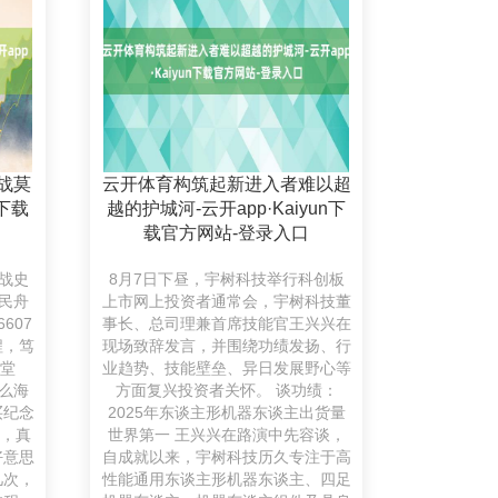
战莫
云开体育构筑起新进入者难以超
n下载
越的护城河-云开app·Kaiyun下
载官方网站-登录入口
战史
8月7日下昼，宇树科技举行科创板
民舟
上市网上投资者通常会，宇树科技董
607
事长、总司理兼首席技能官王兴兴在
程，笃
现场致辞发言，并围绕功绩发扬、行
堂
业趋势、技能壁垒、异日发展野心等
么海
方面复兴投资者关怀。 谈功绩：
买纪念
2025年东谈主形机器东谈主出货量
下，真
世界第一 王兴兴在路演中先容谈，
好意思
自成就以来，宇树科技历久专注于高
几次，
性能通用东谈主形机器东谈主、四足