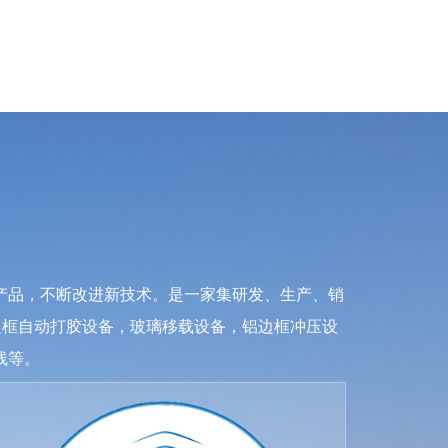
产品，不断改进新技术。是一家集研发、生产、销
边框自动打胶设备，玻璃移载设备，铝边框冲压设
线等。