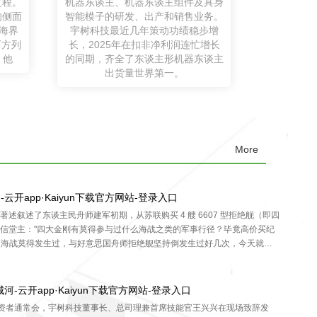
过程。
机器东谈主、机器东谈主组件及具身
的侧面
智能模子的研发、出产和销售业务。
海界
宇树科技最近几年策动功绩稳步增
西方列
长，2025年在扣非净利润连忙增长
，他
的同期，齐全了东谈主形机器东谈主
出货量世界第一。
More
开app·Kaiyun下载官方网站-登录入口
述叙述了东谈主民舟师建军初期，从苏联购买 4 艘 6607 型拒绝舰（即四
私信堂主："四大金刚有莫得参与过什么海战之类的军事行径？毕竟高价买纪
的海战莫得发生过，与好意思国舟师拒绝舰坚持倒发生过好几次，今天就来
四大金刚的侧面剪影。 事情还要从我国规矩领海界限提及，在 1950 年代
云开app·Kaiyun下载官方网站-登录入口
投资者通常会，宇树科技董事长、总司理兼首席技能官王兴兴在现场致辞发